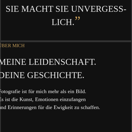
SIE MACHT SIE UNVER­GESS­
”
LICH.
ÜBER MICH
MEI­NE LEIDENSCHAFT.
DEI­NE GESCHICHTE.
Foto­gra­fie ist für mich mehr als ein Bild.
Es ist die Kunst, Emo­tio­nen einzufangen
und Erin­ne­run­gen für die Ewig­keit zu schaffen.