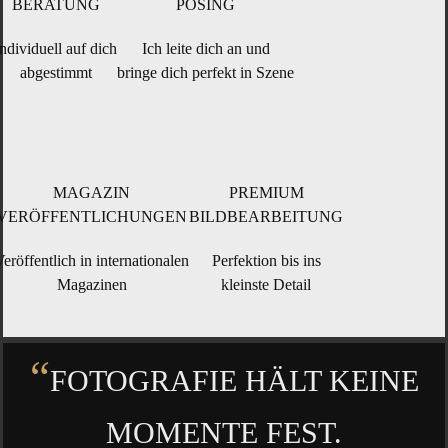
BERATUNG
POSING
ndi­vi­du­ell auf dich
Ich lei­te dich an und
abgestimmt
brin­ge dich per­fekt in Szene
MAGA­ZIN
PRE­MI­UM
VERÖFFENTLICHUNGEN
BILDBEARBEITUNG
er­öf­fent­lich in internationalen
Per­fek­ti­on bis ins
Magazinen
kleins­te Detail
“
FOTO­GRA­FIE HÄLT KEI­NE
MOMEN­TE FEST.