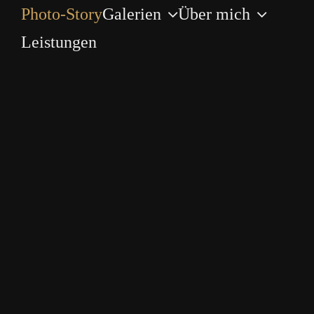
Zum
Photo-Story
Galerien
Über mich
Inhalt
Leistungen
springen