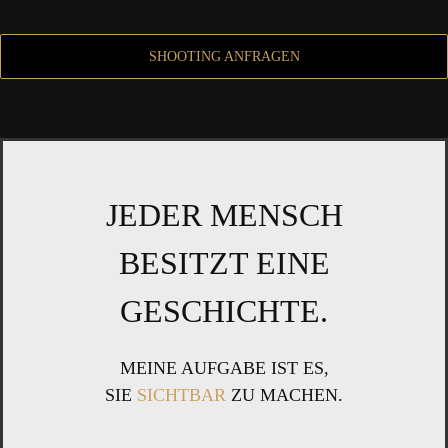
SHOOTING ANFRAGEN
JEDER MENSCH
BESITZT EINE
GESCHICH­TE.
MEI­NE AUF­GA­BE IST ES,
SIE
SICHT­BAR
ZU MACHEN.