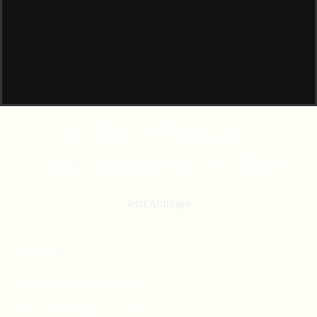
BEREIT FÜR DEIN
EIGE­NES KUNSTWERK?
Jetzt Anfra­gen
Adresse:
Manu­el Schöngrundner
5082 Grö­dig bei Salzburg